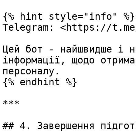
{% hint style="info" %}

Telegram: <https://t.me
Цей бот - найшвидше і н
інформації, щодо отрима
персоналу.

{% endhint %}

***

## 4. Завершення підгот