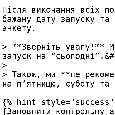
Після виконання всіх по
бажану дату запуску та 
анкету.

> **Зверніть увагу!** М
запуск на “сьогодні”.&#x
>

> Також, ми **не рекоме
на п’ятницю, суботу та 
{% hint style="success" 
[Заповнити контрольну а