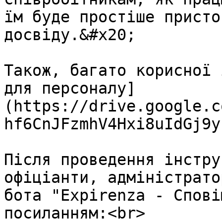
їм буде простіше присто
досвіду.&#x20;

Також, багато корисної 
для персоналу]
(https://drive.google.c
hf6CnJFzmhV4Hxi8uIdGj9y
Після проведення інстру
офіціанти, адміністрато
бота "Expirenza - Спові
посиланням:<br>
