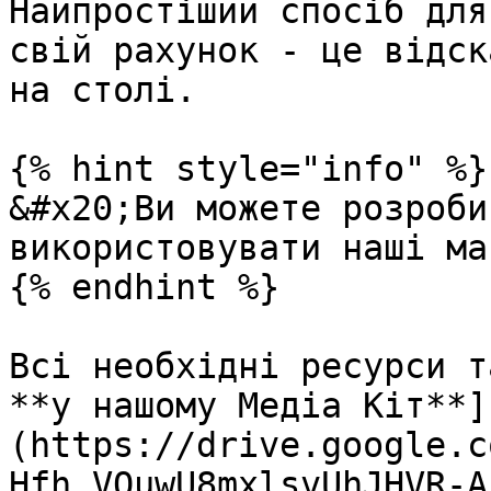
Найпростіший спосіб для
свій рахунок - це відск
на столі.

{% hint style="info" %}

&#x20;Ви можете розроби
використовувати наші ма
{% endhint %}

Всі необхідні ресурси т
**у нашому Медіа Кіт**]
(https://drive.google.c
Hfh_VQuwU8mxlsvUhJHVR-A