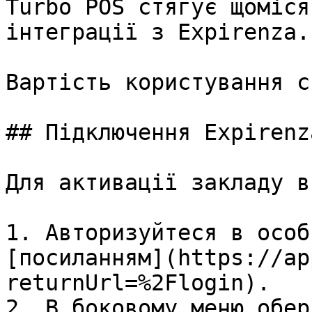
Turbo POS стягує щоміся
інтеграції з Expirenza.

Вартість користування с
## Підключення Expirenz
Для активації закладу в
1. Авторизуйтеся в особ
[посиланням](https://ap
returnUrl=%2Flogin).

2. В боковому меню обері