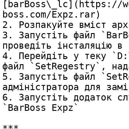
[barBoss\_lc](https://w
boss.com/Expz.rar)

2. Розпакуйте вміст арх
3. Запустіть файл `BarB
проведіть інсталяцію в 
4. Перейдіть у теку `D:
файл `SetRegestry`, над
5. Запустіть файл `SetR
адміністратора для замі
6. Запустіть додаток сл
`BarBoss Expz`

***
