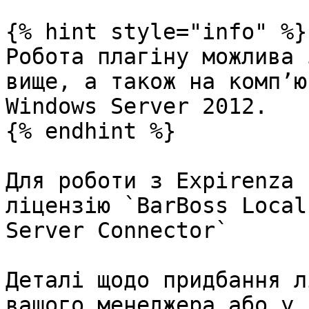
{% hint style="info" %}

Робота плагіну можлива 
вище, а також на компʼю
Windows Server 2012.

{% endhint %}

Для роботи з Expirenza 
ліцензію `BarBoss Local
Server Connector`

Деталі щодо придбання л
вашого менеджера або у 