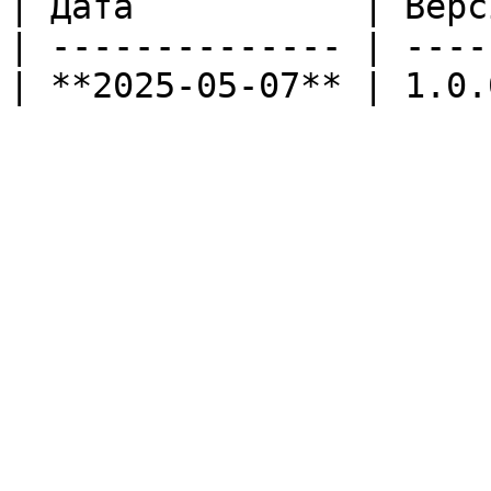
| Дата           | Верс
| -------------- | ----