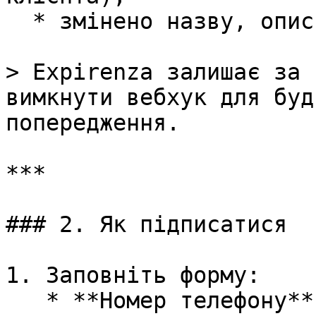
  * змінено назву, опис, ціну, time-slot тощо.

> Expirenza залишає за 
вимкнути вебхук для буд
попередження.

***

### 2. Як підписатися

1. Заповніть форму:

   * **Номер телефону** — для швидкого контакту.
