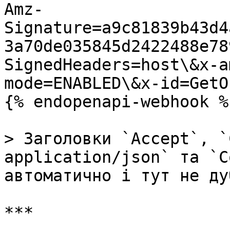
Amz-
Signature=a9c81839b43d4
3a70de035845d2422488e78
SignedHeaders=host\&x-a
mode=ENABLED\&x-id=GetO
{% endopenapi-webhook %}
> Заголовки `Accept`, `
application/json` та `C
автоматично і тут не ду
***
