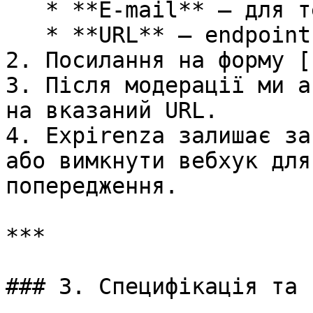
   * **E-mail** — для технічних сповіщень.

   * **URL** — endpoint, що прийматиме `POST`.

2. Посилання на форму [
3. Після модерації ми а
на вказаний URL.

4. Expirenza залишає за
або вимкнути вебхук для
попередження.

***

### 3. Специфікація та 