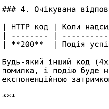
### 4. Очікувана відпов
| HTTP код | Коли надси
| -------- | ----------
| **200**  | Подія успі
Будь-який інший код (4x
помилка, і подію буде н
експоненційною затримкою
***
