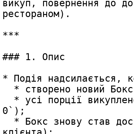
викуп, повернення до до
рестораном).

***

### 1. Опис

* Подія надсилається, ко
  * створено новий Бокс (з’явився у продажу);

  * усі порції викуплено (`availableQuantity = 
0`);

  * Бокс знову став доступним (після відмови 
клієнта);
