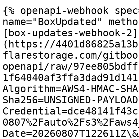
{% openapi-webhook spec
name="BoxUpdated" metho
[box-updates-webhook-2]
(https://4401d86825a13b
flarestorage.com/gitboo
openapi/raw/97ee805bdff
1f64040af3ffa3dad91d141
Algorithm=AWS4-HMAC-SHA
Sha256=UNSIGNED-PAYLOAD
Credential=dce48141f43c
0807%2Fauto%2Fs3%2Faws4
Date=20260807T122611Z\&