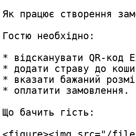
Як працює створення зам
Гостю необхідно:

* відсканувати QR-код E
* додати страву до кошик
* вказати бажаний розмі
* оплатити замовлення.

Що бачить гість:

<figure><img src="/file