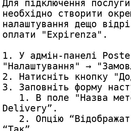
Для підключення послуги
необхідно створити окре
налаштування дещо відрі
оплати "Expirenza".

1. У адмін-панелі Poste
"Налаштування" → "Замов
2. Натисніть кнопку "До
3. Заповніть форму наст
   1. В поле "Назва методу" введіть “EXPZ 
Delivery”.

   2. Опцію “Відображати на терміналі” встановіть 
“Так”.
