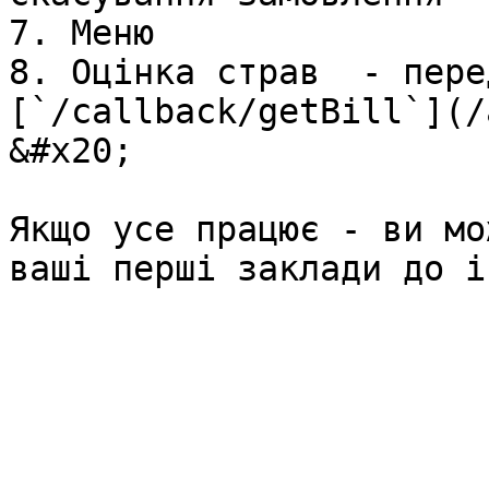
7. Меню

8. Оцінка страв  - пере
[`/callback/getBill`](/
&#x20;

Якщо усе працює - ви мо